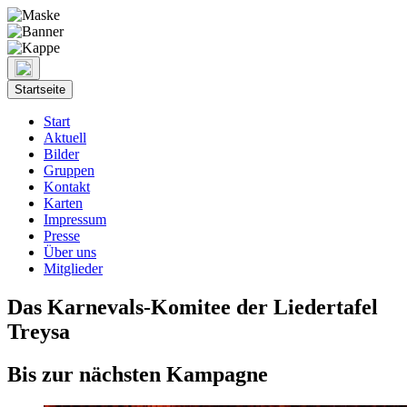
Startseite
Start
Aktuell
Bilder
Gruppen
Kontakt
Karten
Impressum
Presse
Über uns
Mitglieder
Das Karnevals-Komitee der Liedertafel
Treysa
Bis zur nächsten Kampagne